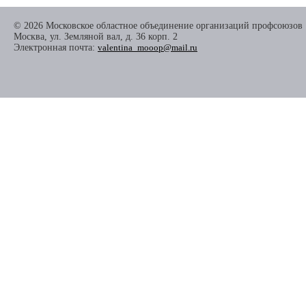
© 2026 Московское областное объединение организаций профсоюзов
Москва, ул. Земляной вал, д. 36 корп. 2
Электронная почта:
valentina_mooop@mail.ru