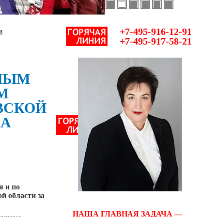
+7-495-916-12-91
а
+7-495-917-58-21
А
НЫМ
М
ВСКОЙ
ДА
я и по
й области за
НАША ГЛАВНАЯ ЗАДАЧА —