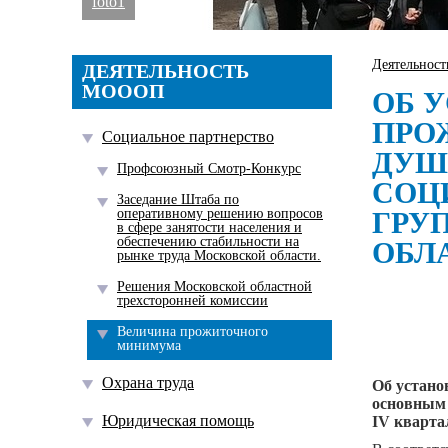
foto1
Деятельнос
ДЕЯТЕЛЬНОСТЬ
МОООП
ОБ 
ПРО
Социальное партнерство
ДУШ
Профсоюзный Смотр-Конкурс
СОЦ
Заседание Штаба по
оперативному решению вопросов
ГРУ
в сфере занятости населения и
обеспечению стабильности на
ОБЛА
рынке труда Московской области.
Решения Московской областной
трехсторонней комиссии
Величина прожиточного
минимума
Охрана труда
Об устано
основным 
Юридическая помощь
IV кварта