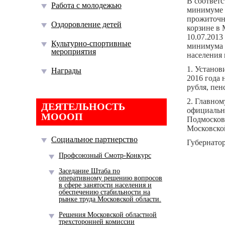
В соответ
Работа с молодежью
минимуме 
прожиточн
Оздоровление детей
корзине в 
10.07.201
Культурно-спортивные
минимума 
мероприятия
населения 
1. Установ
Награды
2016 года 
рубля, пен
2. Главно
ДЕЯТЕЛЬНОСТЬ
официальн
МОООП
Подмосков
Московской
Социальное партнерство
Губерн
Профсоюзный Смотр-Конкурс
Заседание Штаба по
оперативному решению вопросов
в сфере занятости населения и
обеспечению стабильности на
рынке труда Московской области.
Решения Московской областной
трехсторонней комиссии