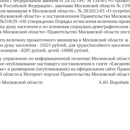
ствии с Федеральным законом от 24.10.1997 № 134-Ф3 «О прожи
в Российской Федерации», законами Московской области № 13/9
ом минимуме в Московской области», № 28/2013-03 «О потреби
Московской области» и постановлением Правительства Московск
3 №518/29 «Об утверждении Порядка исчисления величины прож
на душу населения и по основным социально-демографическим
в Московской области» Правительство Московской области пост
ить величину прожиточного минимума в Московской области за 
на душу населения - 11021 рублей, для трудоспособного населени
сионеров - 8285 рублей, детей -10688 рублей.
му управлению по информационной политике Московской област
ое опубликование настоящего постановления в газете «Ежеднев
ье» и размещение (опубликование) на официальном сайте Прави
 области в Интернет портале Правительства Московской област
атор Московской области А.Ю. Воробьёв