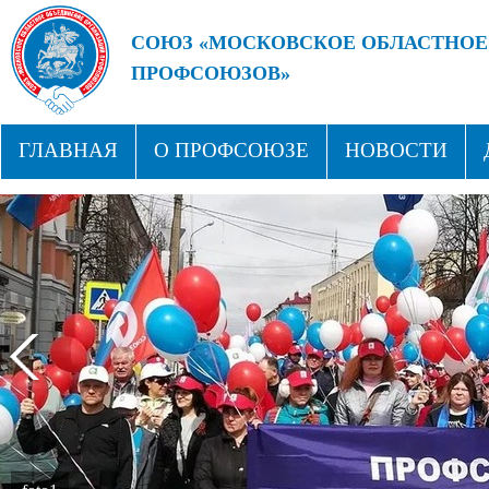
СОЮЗ «МОСКОВСКОЕ ОБЛАСТНОЕ
ПРОФСОЮЗОВ»
БУДУЩЕЕ ЗА СИЛЬНЫМИ ПРОФС
ГЛАВНАЯ
О ПРОФСОЮЗЕ
НОВОСТИ
СТРУКТУРА
ПРОФСОЮЗНЫЕ ЗДРАВНИЦЫ