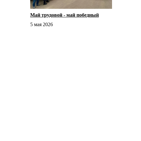
Май трудовой - май победный
5 мая 2026