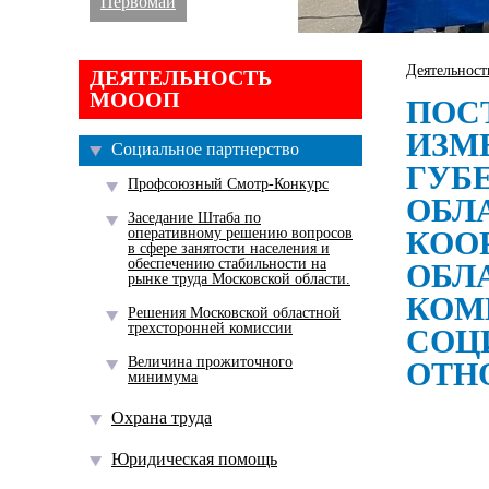
Первомай
Деятельнос
ДЕЯТЕЛЬНОСТЬ
МОООП
ПОС
ИЗМ
Социальное партнерство
ГУБ
Профсоюзный Смотр-Конкурс
ОБЛА
Заседание Штаба по
оперативному решению вопросов
КОО
в сфере занятости населения и
обеспечению стабильности на
ОБЛ
рынке труда Московской области.
КОМ
Решения Московской областной
трехсторонней комиссии
СОЦ
Величина прожиточного
ОТН
минимума
Охрана труда
Юридическая помощь