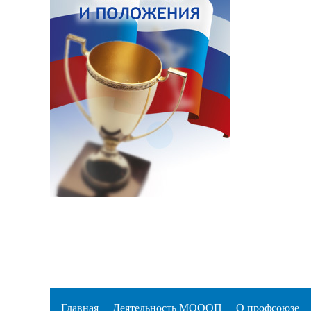
Главная
Деятельность МОООП
О профсоюзе